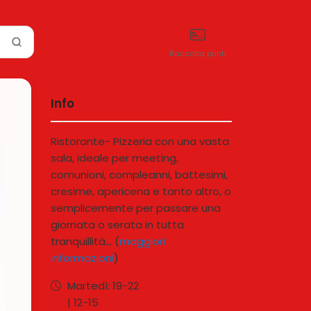
Raccolta punti
Info
Ristorante- Pizzeria con una vasta
sala, ideale per meeting,
comunioni, compleanni, battesimi,
cresime, apericena e tanto altro, o
semplicemente per passare una
giornata o serata in tutta
tranquillità... (
maggiori
informazioni
)
Martedì:
19-
22
|
12-
15